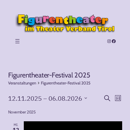
Instagram
Facebook
Figurentheater-Festival 2025
Veranstaltungen
Figurentheater-Festival 2025
Veranstaltungen
Vera
Ve
12.11.2025
 – 
06.08.2026
Suche
Liste
An
Datum
Such
Na
wählen.
November 2025
und
MI.
12