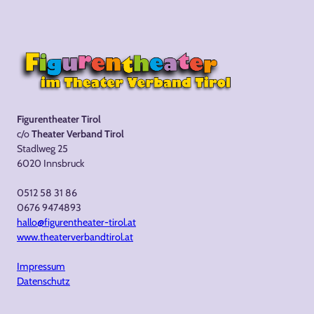
Figurentheater Tirol
c/o
Theater Verband Tirol
Stadlweg 25
6020 Innsbruck
0512 58 31 86
0676 9474893
hallo@figurentheater-tirol.at
www.theaterverbandtirol.at
Impressum
Datenschutz