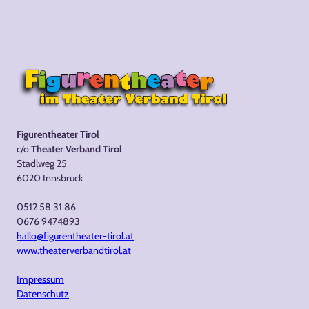
Figurentheater Tirol
c/o
Theater Verband Tirol
Stadlweg 25
6020 Innsbruck
0512 58 31 86
0676 9474893
hallo@figurentheater-tirol.at
www.theaterverbandtirol.at
Impressum
Datenschutz