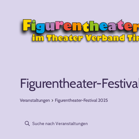
Figurentheater-Festiv
Veranstaltungen
Figurentheater-Festival 2025
Veranstaltun
Veranstaltu
Bitte
Schlüsselwort
eingeben.