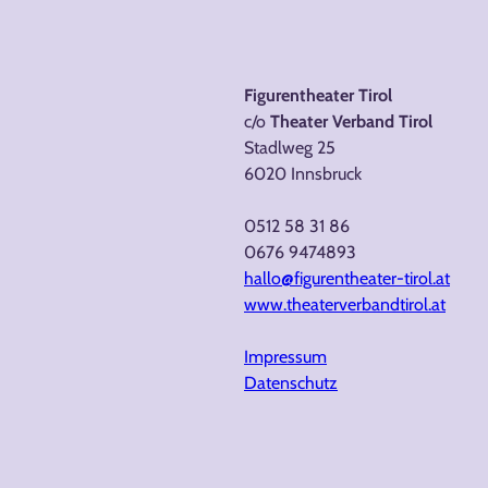
Figurentheater Tirol
c/o
Theater Verband Tirol
Stadlweg 25
6020 Innsbruck
0512 58 31 86
0676 9474893
hallo@figurentheater-tirol.at
www.theaterverbandtirol.at
Impressum
Datenschutz