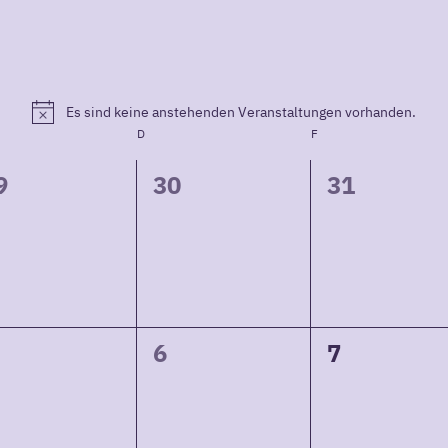
Es sind keine anstehenden Veranstaltungen vorhanden.
Hinweis
TWOCH
D
DONNERSTAG
F
FREITAG
0
0
9
30
31
eranstaltungen,
Veranstaltungen,
Veranstalt
gen
0
0
6
7
eranstaltungen,
Veranstaltungen,
Veranstalt