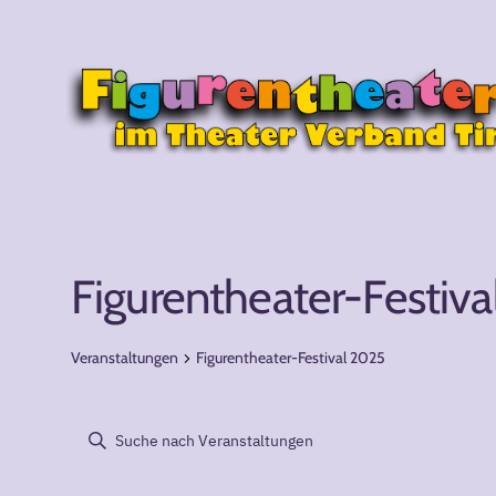
Figurentheater-Festiv
Veranstaltungen
Figurentheater-Festival 2025
Veranstaltun
Veranstaltu
Bitte
Schlüsselwort
eingeben.