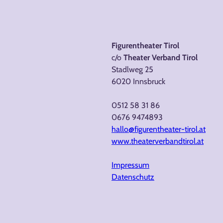
Figurentheater Tirol
c/o
Theater Verband Tirol
Stadlweg 25
6020 Innsbruck
0512 58 31 86
0676 9474893
hallo@figurentheater-tirol.at
www.theaterverbandtirol.at
Impressum
Datenschutz